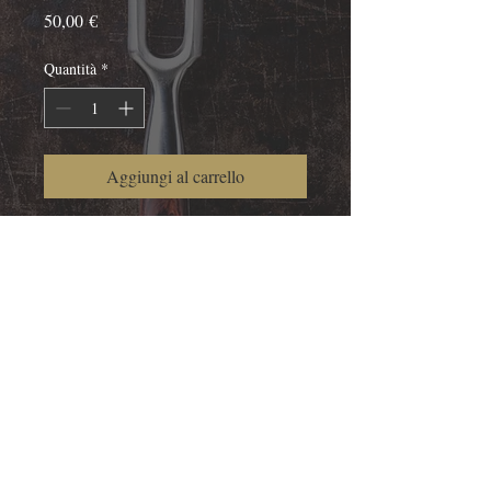
Prezzo
50,00 €
Quantità
*
Aggiungi al carrello
Regala un buono per una cena nel 
nostro ristorante dal valore di € 50,00.
Informativa sulla privacy
Termini e Condizioni
Informativa sui cookie
Dichiarazione di accessibilità