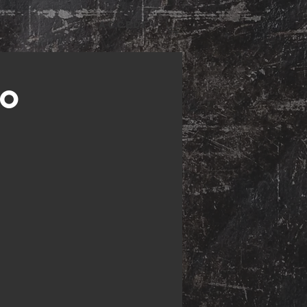
..
Accedi
io