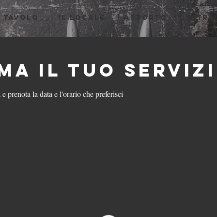
O TAVOLO
IL LOCALE
ASPORTO
Altro.
a il tuo serviz
 e prenota la data e l'orario che preferisci